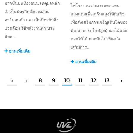
มากขึ้นบนท้องถนน เหตุผลหลัก
ไฟโรงงาน สามารถทดแทน
คือเป็นมิตรกับสิ่งแวดล้อม
แสงแดดเพื่อเสริมแสงให้กับพืช
คาร์บอนต่ำ และเป็นมิตรกับสิ่ง
เพื่อส่งเสริมการเจริญเติบโตของ
แวดล้อม ใช้พลังงานต่ำ ประ
พืช สามารถใช้ปลูกผักผลไม้และ
สิทธ...
ดอกไม้ได้ พวกมันไม่เพียงส่ง
เสริมการ...
อ่านเพิ่มเติม
อ่านเพิ่มเติม
‹‹
‹
8
9
10
11
12
13
›