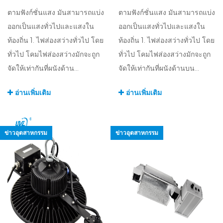
ตามฟังก์ชั่นแสง มันสามารถแบ่ง
ตามฟังก์ชั่นแสง มันสามารถแบ่ง
ออกเป็นแสงทั่วไปและแสงใน
ออกเป็นแสงทั่วไปและแสงใน
ท้องถิ่น 1. ไฟส่องสว่างทั่วไป โดย
ท้องถิ่น 1. ไฟส่องสว่างทั่วไป โดย
ทั่วไป โคมไฟส่องสว่างมักจะถูก
ทั่วไป โคมไฟส่องสว่างมักจะถูก
จัดให้เท่ากันที่ผนังด้าน...
จัดให้เท่ากันที่ผนังด้านบน...
อ่านเพิ่มเติม
อ่านเพิ่มเติม
ข่าวอุตสาหกรรม
ข่าวอุตสาหกรรม