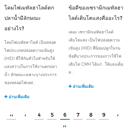
โคมไฟเมทัลฮาไลด์ตก
ข้อดีของเซรามิกเมทัลฮา
ปลาน้ำมีลักษณะ
ไลด์เติบโตแสงคืออะไร?
อย่างไร?
เดอะ เซรามิกเมทัลฮาไลด์
เติบโตแสง เป็นไฟปล่อยความ
โคมไฟเมทัลฮาไลด์ เป็นหลอด
เข้มสูง (HID) ที่นิยมปลูกในร่ม
ไฟประเภทปล่อยความเข้มสูง
ข้อดีบางประการของการใช้ไฟ
(HID) ที่ใช้กันทั่วไปสำหรับให้
เติบโต CMH ได้แก่ : ให้แสงเต็ม
แสงสว่างในการใช้งานตกปลา
ส...
น้ำ ลักษณะเฉพาะบางประการ
ของหลอดไฟเหล่...
อ่านเพิ่มเติม
อ่านเพิ่มเติม
‹‹
‹
4
5
6
7
8
9
›
››