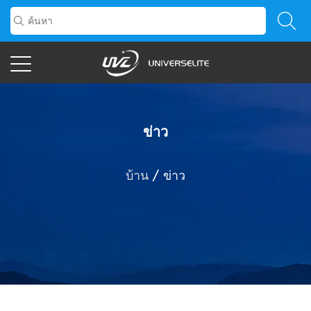
ข่าว
บ้าน
/
ข่าว