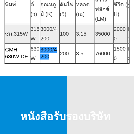
พิมพ์
ต์
อุณหภู
ดันไฟ
หลอด
ชีวิต (
ฐ
ฟลักซ์
(ว)
มิ (K)
(วี)
(เอ)
H)
(LM)
315
3000/4
2000
P
ซม.315W
100
3.15
35000
W
200
0
18
630
1500
K
CMH
3000/4
200
3.5
76000
630W DE
200
W
0
S
หนังสือรับรองบริษัท