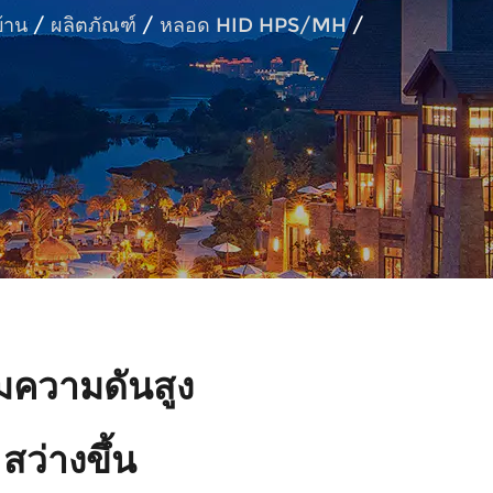
บ้าน
/
ผลิตภัณฑ์
/
หลอด HID HPS/MH
/
มความดันสูง
ว่างขึ้น