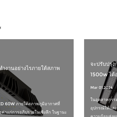
ศ
จะปรับปรุ
ทำงานอย่างไรภายใต้สภาพ
1500w ได้อ
Mar 01,2024
ในอุตสาหกรรม
D 60W ภายใต้สภาพภูมิอากาศที่
อุปกรณ์ให้แส
ควรค่าแก่การอภิปรายในเชิงลึก ในฐานะ
ความร้อนส่งผ