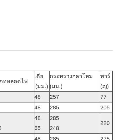
เดีย
กระทรวงกลาโหม
พาร์
เภทหลอดไฟ
(มม.)
(มม.)
(ญ)
48
257
77
48
285
205
48
285
220
8
65
248
48
285
275