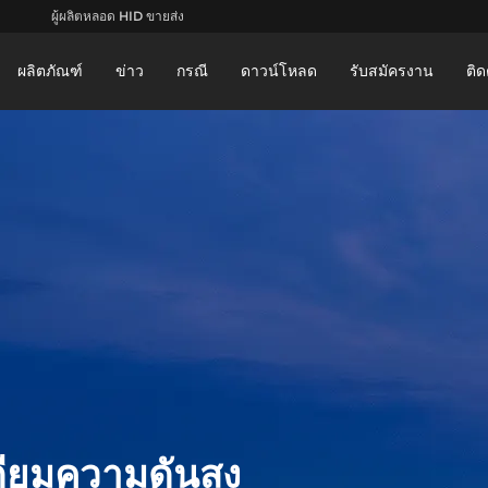
ผู้ผลิตหลอด HID ขายส่ง
ผลิตภัณฑ์
ข่าว
กรณี
ดาวน์โหลด
รับสมัครงาน
ติด
ียมความดันสูง