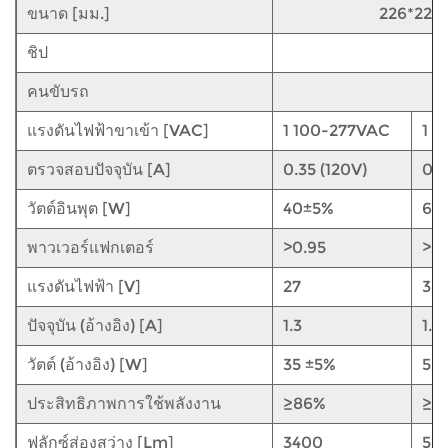
ขนาด [มม.]
226*226*1
ชิป
คนขับรถ
แรงดันไฟฟ้าขาเข้า [VAC]
1
100-277VAC
1
1
ตรวจสอบปัจจุบัน [A]
0.35 (120V)
0.5
วัตต์อินพุต [W]
40±5%
60
พาวเวอร์แฟกเตอร์
>0.95
>0.
แรงดันไฟฟ้า [V]
27
30
ปัจจุบัน (อ้างอิง) [A]
1.3
1.8
วัตต์ (อ้างอิง) [W]
35
±5%
53
ประสิทธิภาพการใช้พลังงาน
≥86%
≥8
ฟลักซ์ส่องสว่าง [Lm]
3400
52