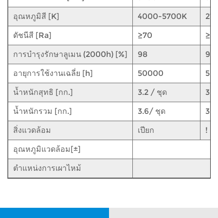
อุณหภูมิสี [K]
4000-5700K
27
ดัชนีสี [Ra]
≥70
≥7
การบำรุงรักษาลูเมน (2000h) [%]
98
98
อายุการใช้งานเฉลี่ย [h]
50000
50
น้ำหนักสุทธิ [กก.]
3.2
/
ชุด
3.2
น้ำหนักรวม [กก.]
3.6/
ชุด
3.
สิ่งแวดล้อม
เปียก
! เป
อุณหภูมิแวดล้อม[±]
-
ตำแหน่งการเผาไหม้