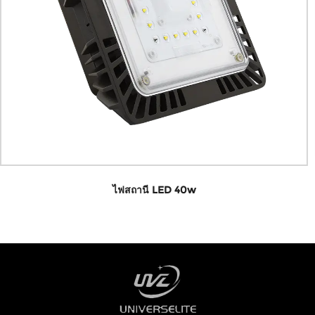
ไฟสถานี LED 6
0w