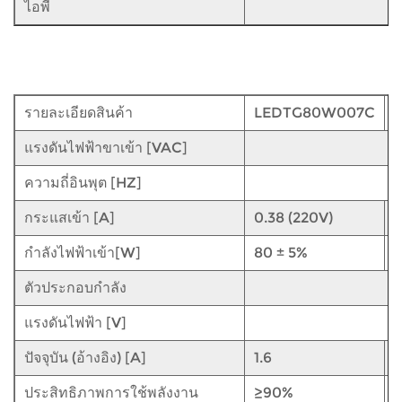
ไอพี
รายละเอียดสินค้า
LEDTG80W007C
แรงดันไฟฟ้าขาเข้า [VAC]
ความถี่อินพุต [HZ]
กระแสเข้า [A]
0.38 (220V)
0
กำลังไฟฟ้าเข้า[W]
80 ± 5%
1
ตัวประกอบกำลัง
แรงดันไฟฟ้า [V]
ปัจจุบัน (อ้างอิง) [A]
1.6
2
ประสิทธิภาพการใช้พลังงาน
≥90%