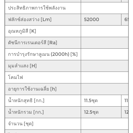
ประสิทธิภาพการใช้พลังงาน
ฟลักซ์ส่องสว่าง [Lm]
52000
65
อุณหภูมิสี [K]
ดัชนีการเรนเดอร์สี [Ra]
การบำรุงรักษาลูเมน (2000h) [%]
มุมลำแสง [H]
โคมไฟ
อายุการใช้งานเฉลี่ย [h]
น้ำหนักสุทธิ [กก.]
11.5ชุด
11.5
น้ำหนักรวม [กก.]
12.5ชุด
12.5
จำนวน [ชุด]