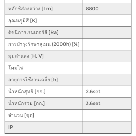
ฟลักซ์ส่องสว่าง [Lm]
8800
1
อุณหภูมิสี [K]
ดัชนีการเรนเดอร์สี [Ra]
การบำรุงรักษาลูเมน (2000h) [%]
มุมลำแสง [H, V]
โคมไฟ
อายุการใช้งานเฉลี่ย [h]
น้ำหนักสุทธิ [กก.]
2.6set
2
น้ำหนักรวม [กก.]
3.6set
3
จำนวน [ชุด]
IP