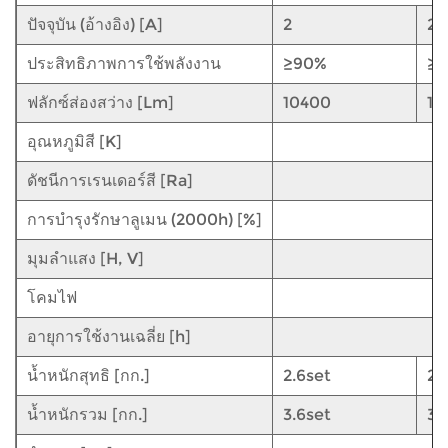
ปัจจุบัน (อ้างอิง) [A]
2
2.
ประสิทธิภาพการใช้พลังงาน
≥90%
≥9
ฟลักซ์ส่องสว่าง [Lm]
10400
13
อุณหภูมิสี [K]
ดัชนีการเรนเดอร์สี [Ra]
การบำรุงรักษาลูเมน (2000h) [%]
มุมลำแสง [H, V]
โคมไฟ
อายุการใช้งานเฉลี่ย [h]
น้ำหนักสุทธิ [กก.]
2.6set
2.
น้ำหนักรวม [กก.]
3.6set
3.