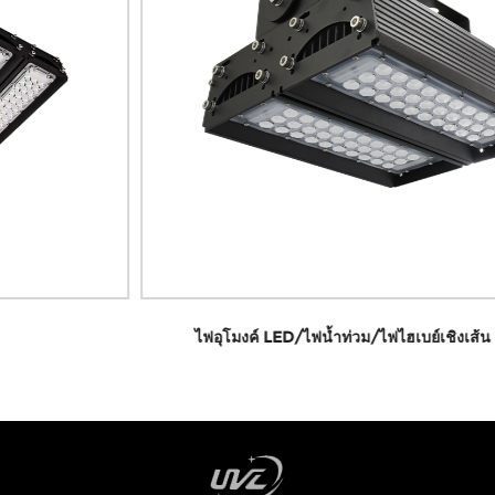
ไฟอุโมงค์ LED/ไฟน้ำท่วม/ไฟไฮเบย์เชิงเส้น 150-240w