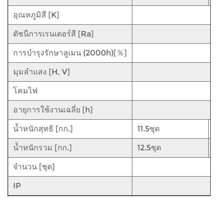
อุณหภูมิสี [K]
ดัชนีการเรนเดอร์สี [Ra]
การบำรุงรักษาลูเมน (2000h)[％]
มุมลำแสง [H, V]
โคมไฟ
อายุการใช้งานเฉลี่ย [h]
น้ำหนักสุทธิ [กก.]
11.5ชุด
1
น้ำหนักรวม [กก.]
12.5ชุด
1
จำนวน [ชุด]
IP