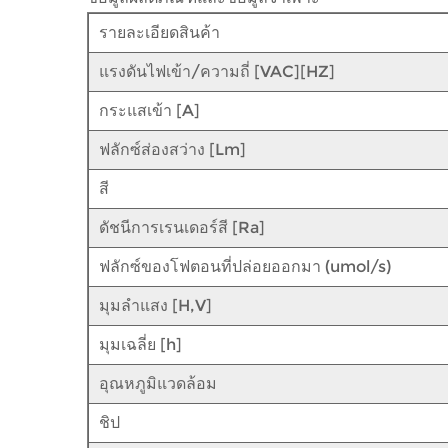
รายละเอียดสินค้า
แรงดันไฟเข้า/ความถี่ [VAC][HZ]
กระแสเข้า [A]
ฟลักซ์ส่องสว่าง [Lm]
สี
ดัชนีการเรนเดอร์สี [Ra]
ฟลักซ์ของโฟตอนที่ปล่อยออกมา (umol/s)
มุมลำแสง [H,V]
มุมเฉลี่ย [h]
อุณหภูมิแวดล้อม
ชิป