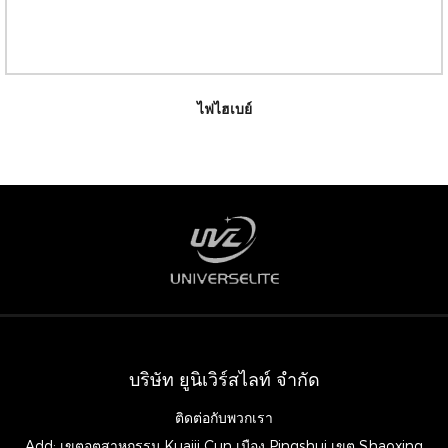
100W-240W H
ไฟไฮเบย์
บริษัท ยูนิเวิร์สไลท์ จำกัด
ติดต่อกับพวกเรา
Add: เขตอุตสาหกรรม Kuaiji Cun เมือง Pingshui เขต Shaoxing